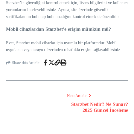
Starzbet’in güvenliğini kontrol etmek için, lisans bilgilerini ve kullanıcı
yorumlarını inceleyebilirsiniz. Ayrıca, site üzerinde güvenlik
sertifikalarının bulunup bulunmadığını kontrol etmek de önemlidir.
Mobil cihazlardan Starzbet’e erişim mümkün mü?
Evet, Starzbet mobil cihazlar için uyumlu bir platformdur. Mobil
uygulama veya tarayıcı üzerinden rahatlıkla erişim sağlayabilirsiniz.
Share this Article
Next Article
Starzbet Nedir? Ne Sunar?
2025 Güncel İnceleme